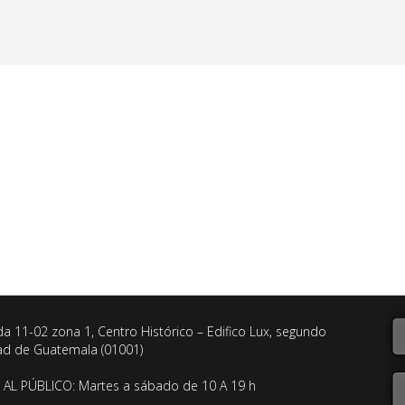
da 11-02 zona 1, Centro Histórico – Edifico Lux, segundo
dad de Guatemala (01001)
AL PÚBLICO: Martes a sábado de 10 A 19 h