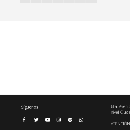
6ta. Aveni
Síguenos
nivel Ciu
ATENCIÓN 