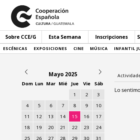
Sobre CCE/G
Esta Semana
Inscripciones
S
ESCÉNICAS
EXPOSICIONES
CINE
MÚSICA
INFANTIL J
Mayo 2025
Dom
Lun
Mar
Mié
Jue
Vie
Sáb
Lo sentimo
1
2
3
4
5
6
7
8
9
10
11
12
13
14
15
16
17
18
19
20
21
22
23
24
25
26
27
28
29
30
31