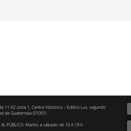
da 11-02 zona 1, Centro Histórico – Edifico Lux, segundo
dad de Guatemala (01001)
AL PÚBLICO: Martes a sábado de 10 A 19 h