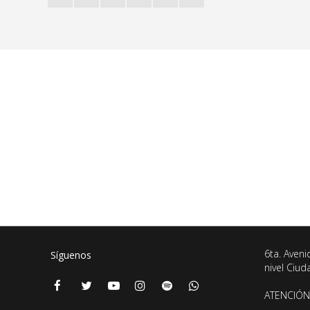
6ta. Aveni
Síguenos
nivel Ciu
ATENCIÓN 