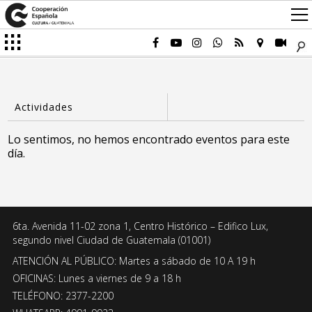
Lo sentimos, no hemos encontrado eventos para este
día.
6ta. Avenida 11-02 zona 1, Centro Histórico – Edifico Lux,
segundo nivel Ciudad de Guatemala (01001)
ATENCIÓN AL PÚBLICO: Martes a sábado de 10 A 19 h
OFICINAS: Lunes a viernes de 9 a 18 h
TELÉFONO: 2377-2200