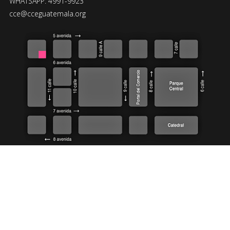
WHATSAPP: 4991-9923
cce@cceguatemala.org