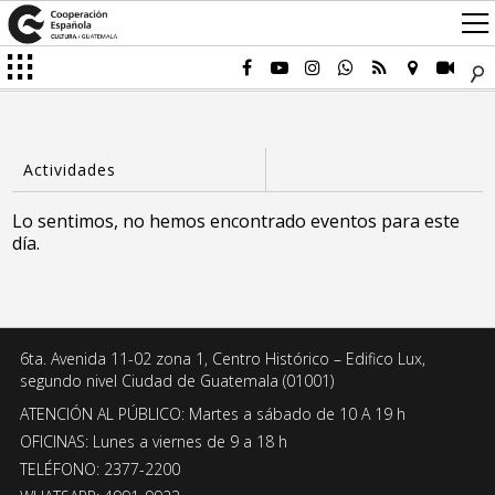
Lo sentimos, no hemos encontrado eventos para este
día.
6ta. Avenida 11-02 zona 1, Centro Histórico – Edifico Lux,
segundo nivel Ciudad de Guatemala (01001)
ATENCIÓN AL PÚBLICO: Martes a sábado de 10 A 19 h
OFICINAS: Lunes a viernes de 9 a 18 h
TELÉFONO: 2377-2200