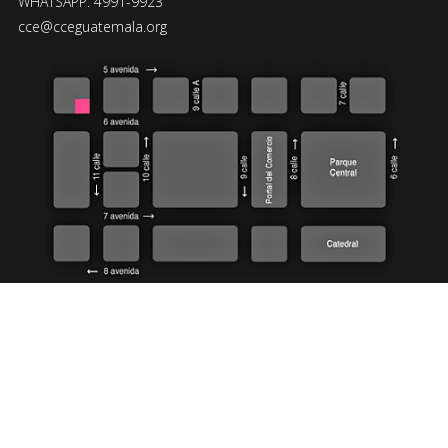
WHATSAPP: 4991-9923
cce@cceguatemala.org