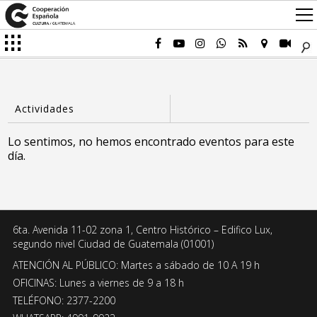
Lo sentimos, no hemos encontrado eventos para este
día.
6ta. Avenida 11-02 zona 1, Centro Histórico – Edifico Lux,
segundo nivel Ciudad de Guatemala (01001)
ATENCIÓN AL PÚBLICO: Martes a sábado de 10 A 19 h
OFICINAS: Lunes a viernes de 9 a 18 h
TELÉFONO: 2377-2200