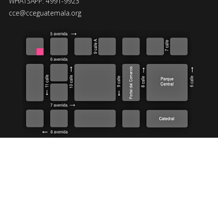
WHATSAPP: 4991-9923
cce@cceguatemala.org