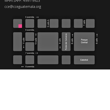
WHATSAPP: 4991-9923
cce@cceguatemala.org