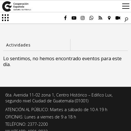
Lo sentimos, no hemos encontrado eventos para este
día.
6ta. Avenida 11-02 zona 1, Centro Histórico – Edifico Lux,
segundo nivel Ciudad de Guatemala (01001)
ATENCIÓN AL PÚBLICO: Martes a sábado de 10 A 19 h
OFICINAS: Lunes a viernes de 9 a 18 h
TELÉFONO: 2377-2200