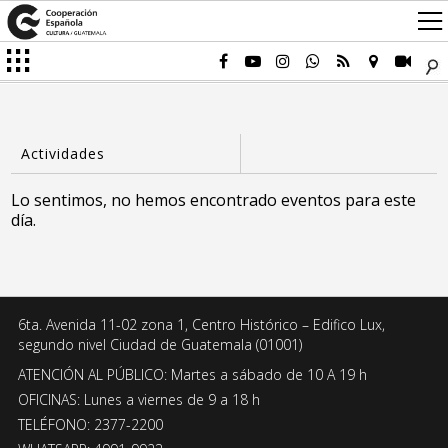
Lo sentimos, no hemos encontrado eventos para este
día.
6ta. Avenida 11-02 zona 1, Centro Histórico – Edifico Lux,
segundo nivel Ciudad de Guatemala (01001)
ATENCIÓN AL PÚBLICO: Martes a sábado de 10 A 19 h
OFICINAS: Lunes a viernes de 9 a 18 h
TELÉFONO: 2377-2200