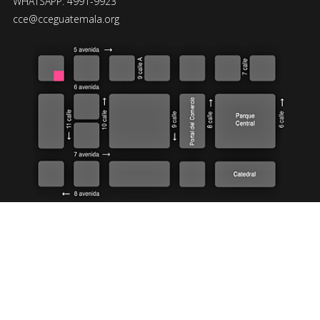
WHATSAPP: 4991-9923
cce@cceguatemala.org