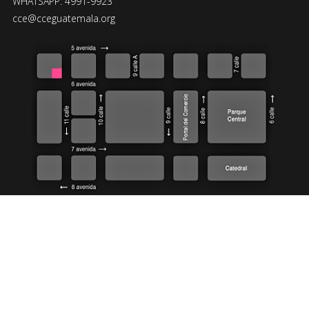
WHATSAPP: 4991-9923
cce@cceguatemala.org