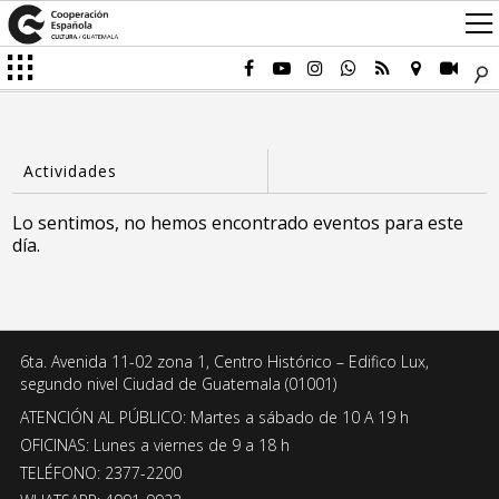
Lo sentimos, no hemos encontrado eventos para este
día.
6ta. Avenida 11-02 zona 1, Centro Histórico – Edifico Lux,
segundo nivel Ciudad de Guatemala (01001)
ATENCIÓN AL PÚBLICO: Martes a sábado de 10 A 19 h
OFICINAS: Lunes a viernes de 9 a 18 h
TELÉFONO: 2377-2200