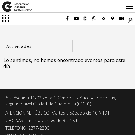
Lo sentimos, no hemos encontrado eventos para este
día.
6ta. Avenida 11-02 zona 1, Centro Histórico – Edifico Lux,
segundo nivel Ciudad de Guatemala (01001)
ATENCIÓN AL PÚBLICO: Martes a sábado de 10 A 19 h
OFICINAS: Lunes a viernes de 9 a 18 h
TELÉFONO: 2377-2200