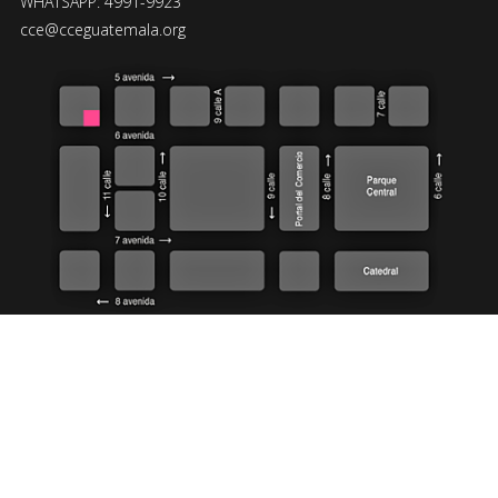
WHATSAPP: 4991-9923
cce@cceguatemala.org