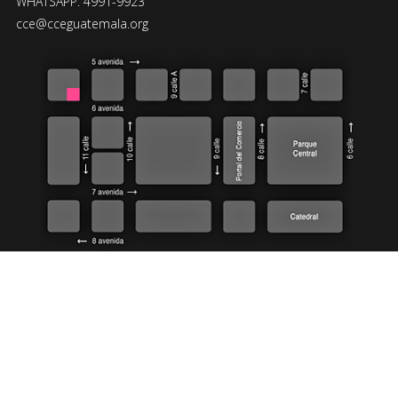
WHATSAPP: 4991-9923
cce@cceguatemala.org