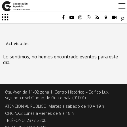
Lo sentimos, no hemos encontrado eventos para este
día.
6ta. Avenida 11-02 zona 1, Centro Histórico – Edifico Lux,
segundo nivel Ciudad de Guatemala (01001)
ATENCIÓN AL PÚBLICO: Martes a sábado de 10 A 19 h
OFICINAS: Lunes a viernes de 9 a 18 h
TELÉFONO: 2377-2200