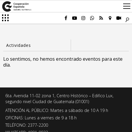
Lo sentimos, no hemos encontrado eventos para este
día.
6ta. Avenida 11-02 zona 1, Centro Histórico – Edifico Lux,
segundo nivel Ciudad de Guatemala (01001)
ATENCIÓN AL PÚBLICO: Martes a sábado de 10 A 19 h
OFICINAS: Lunes a viernes de 9 a 18 h
TELÉFONO: 2377-2200