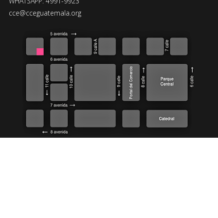
WHATSAPP: 4991-9923
cce@cceguatemala.org