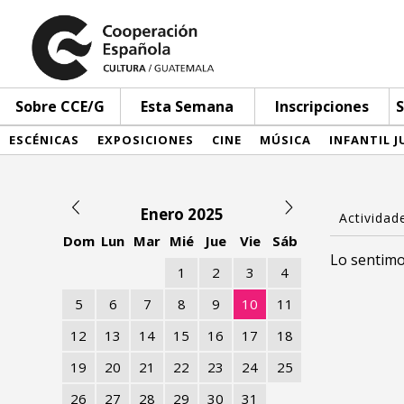
Sobre CCE/G
Esta Semana
Inscripciones
S
ESCÉNICAS
EXPOSICIONES
CINE
MÚSICA
INFANTIL J
Enero 2025
Dom
Lun
Mar
Mié
Jue
Vie
Sáb
Lo sentimo
1
2
3
4
5
6
7
8
9
10
11
12
13
14
15
16
17
18
19
20
21
22
23
24
25
26
27
28
29
30
31