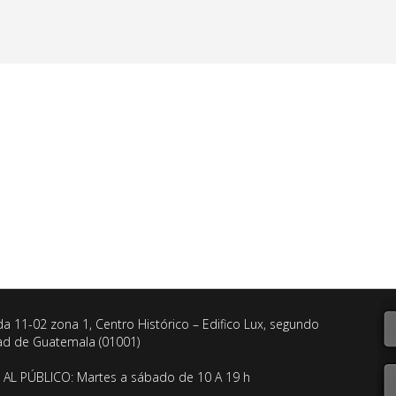
da 11-02 zona 1, Centro Histórico – Edifico Lux, segundo
dad de Guatemala (01001)
AL PÚBLICO: Martes a sábado de 10 A 19 h