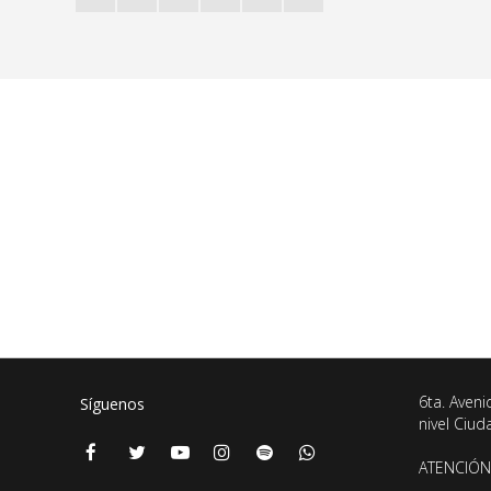
6ta. Aveni
Síguenos
nivel Ciu
ATENCIÓN 