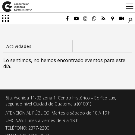
Lo sentimos, no hemos encontrado eventos para este
día.
6ta. Avenida 11-02 zona 1, Centro Histórico – Edifico Lux,
segundo nivel Ciudad de Guatemala (01001)
ATENCIÓN AL PÚBLICO: Martes a sábado de 10 A 19 h
OFICINAS: Lunes a viernes de 9 a 18 h
TELÉFONO: 2377-2200