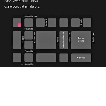
WHATSAPP: 4991-9923
cce@cceguatemala.org