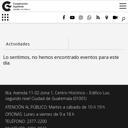
Lo sentimos, no hemos encontrado eventos para este
día.
6ta. Avenida 11-02 zona 1, Centro Histórico – Edifico Lux,
segundo nivel Ciudad de Guatemala (01001)
ATENCIÓN AL PÚBLICO: Martes a sábado de 10 A 19 h
OFICINAS: Lunes a viernes de 9 a 18 h
TELÉFONO: 2377-2200