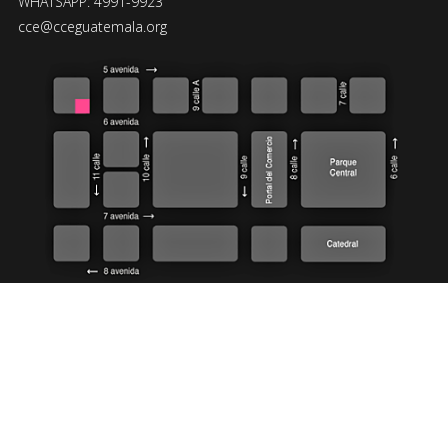
WHATSAPP: 4991-9923
cce@cceguatemala.org