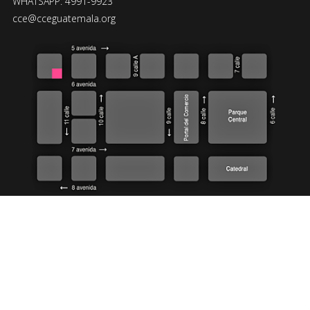
WHATSAPP: 4991-9923
cce@cceguatemala.org