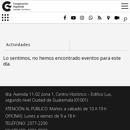
Lo sentimos, no hemos encontrado eventos para este
día.
6ta. Avenida 11-02 zona 1, Centro Histórico – Edifico Lux,
segundo nivel Ciudad de Guatemala (01001)
ATENCIÓN AL PÚBLICO: Martes a sábado de 10 A 19 h
OFICINAS: Lunes a viernes de 9 a 18 h
TELÉFONO: 2377-2200