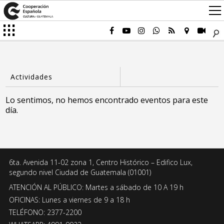
Lo sentimos, no hemos encontrado eventos para este
día.
6ta. Avenida 11-02 zona 1, Centro Histórico – Edifico Lux,
segundo nivel Ciudad de Guatemala (01001)
ATENCIÓN AL PÚBLICO: Martes a sábado de 10 A 19 h
OFICINAS: Lunes a viernes de 9 a 18 h
TELÉFONO: 2377-2200