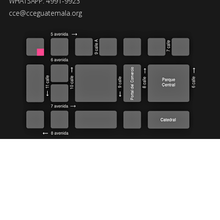
WHATSAPP: 4991-9923
cce@cceguatemala.org