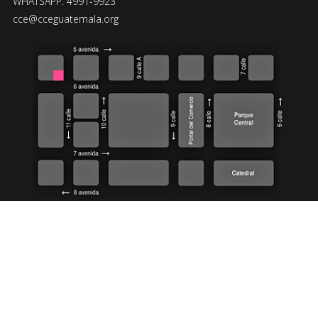
WHATSAPP: 4991-9923
cce@cceguatemala.org