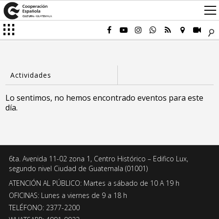
Lo sentimos, no hemos encontrado eventos para este
día.
6ta. Avenida 11-02 zona 1, Centro Histórico – Edifico Lux,
segundo nivel Ciudad de Guatemala (01001)
ATENCIÓN AL PÚBLICO: Martes a sábado de 10 A 19 h
OFICINAS: Lunes a viernes de 9 a 18 h
TELÉFONO: 2377-2200