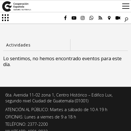
Lo sentimos, no hemos encontrado eventos para este
día.
6ta. Avenida 11-02 zona 1, Centro Histórico – Edifico Lux,
segundo nivel Ciudad de Guatemala (01001)
ATENCIÓN AL PÚBLICO: Martes a sábado de 10 A 19 h
OFICINAS: Lunes a viernes de 9 a 18 h
TELÉFONO: 2377-2200