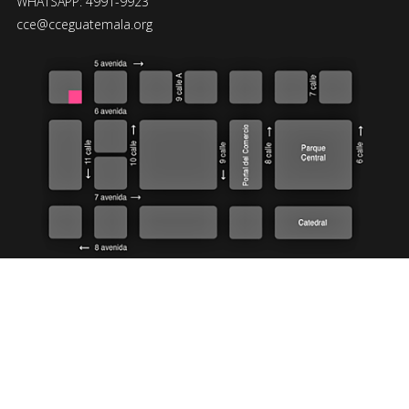
WHATSAPP: 4991-9923
cce@cceguatemala.org