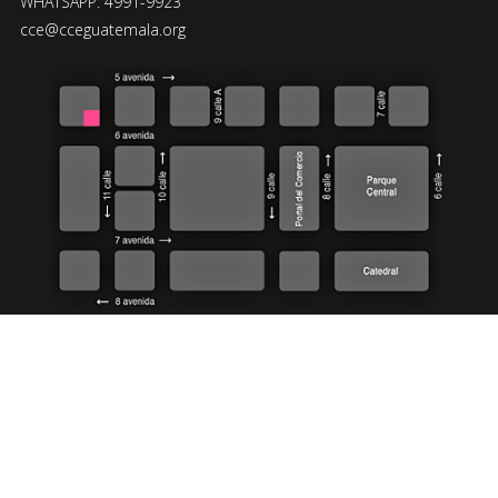
WHATSAPP: 4991-9923
cce@cceguatemala.org