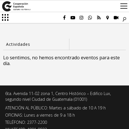
Lo sentimos, no hemos encontrado eventos para este
día.
6ta. Avenida 11-02 zona 1, Centro Histórico – Edifico Lux,
segundo nivel Ciudad de Guatemala (01001)
ATENCIÓN AL PÚBLICO: Martes a sábado de 10 A 19 h
OFICINAS: Lunes a viernes de 9 a 18 h
TELÉFONO: 2377-2200