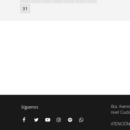
31
6ta. Aveni
Síguenos
nivel Ciu
ATENCIÓN 