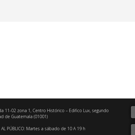
da 11-02 zona 1, Centro Histórico – Edifico Lux, segundo
dad de Guatemala (01001)
AL PÚBLICO: Martes a sábado de 10 A 19 h