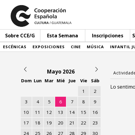
Sobre CCE/G
Esta Semana
Inscripciones
S
ESCÉNICAS
EXPOSICIONES
CINE
MÚSICA
INFANTIL J
Mayo 2026
Dom
Lun
Mar
Mié
Jue
Vie
Sáb
Lo sentimo
1
2
3
4
5
6
7
8
9
10
11
12
13
14
15
16
17
18
19
20
21
22
23
24
25
26
27
28
29
30