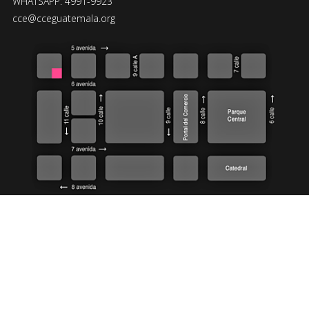
WHATSAPP: 4991-9923
cce@cceguatemala.org