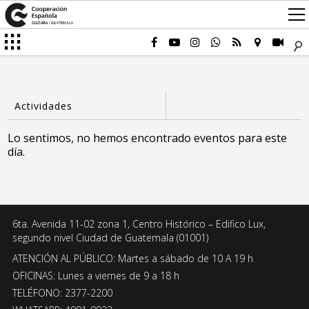
Lo sentimos, no hemos encontrado eventos para este
día.
6ta. Avenida 11-02 zona 1, Centro Histórico – Edifico Lux,
segundo nivel Ciudad de Guatemala (01001)
ATENCIÓN AL PÚBLICO: Martes a sábado de 10 A 19 h
OFICINAS: Lunes a viernes de 9 a 18 h
TELÉFONO: 2377-2200