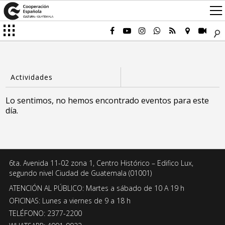
Lo sentimos, no hemos encontrado eventos para este
día.
6ta. Avenida 11-02 zona 1, Centro Histórico – Edifico Lux,
segundo nivel Ciudad de Guatemala (01001)
ATENCIÓN AL PÚBLICO: Martes a sábado de 10 A 19 h
OFICINAS: Lunes a viernes de 9 a 18 h
TELÉFONO: 2377-2200