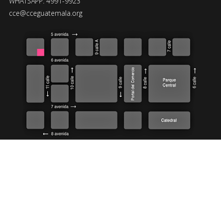
WHATSAPP: 4991-9923
cce@cceguatemala.org