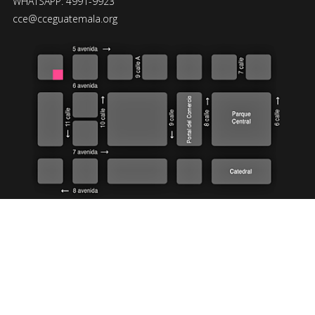
WHATSAPP: 4991-9923
cce@cceguatemala.org