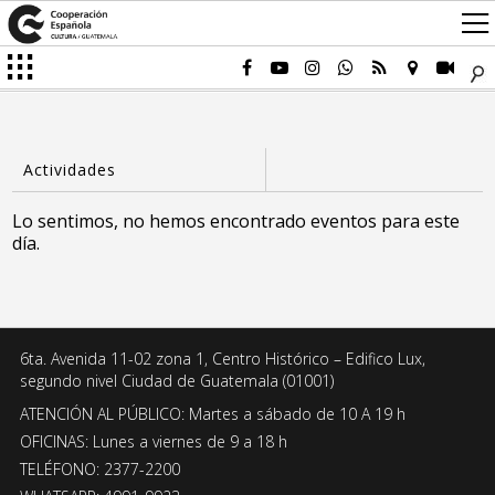
Lo sentimos, no hemos encontrado eventos para este
día.
6ta. Avenida 11-02 zona 1, Centro Histórico – Edifico Lux,
segundo nivel Ciudad de Guatemala (01001)
ATENCIÓN AL PÚBLICO: Martes a sábado de 10 A 19 h
OFICINAS: Lunes a viernes de 9 a 18 h
TELÉFONO: 2377-2200