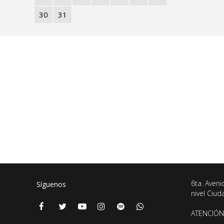
30
31
6ta. Aveni
Síguenos
nivel Ciu
ATENCIÓN 