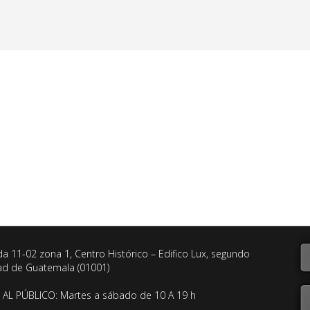
da 11-02 zona 1, Centro Histórico – Edifico Lux, segundo
dad de Guatemala (01001)
AL PÚBLICO: Martes a sábado de 10 A 19 h