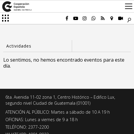
Lo sentimos, no hemos encontrado eventos para este
día.
6ta. Avenida 11-02 zona 1, Centro Histórico – Edifico Lux,
segundo nivel Ciudad de Guatemala (01001)
ATENCIÓN AL PÚBLICO: Martes a sábado de 10 A 19 h
OFICINAS: Lunes a viernes de 9 a 18 h
TELÉFONO: 2377-2200