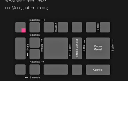
WHATSAPP: 4991-9923
cce@cceguatemala.org