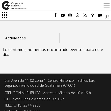
Lo sentimos, no hemos encontrado eventos para este
día.
6ta. Avenida 11-02 zona 1, Centro Histórico – Edifico Lux,
segundo nivel Ciudad de Guatemala (01001)
ATENCIÓN AL PÚBLICO: Martes a sábado de 10 A 19 h
OFICINAS: Lunes a viernes de 9 a 18 h
TELÉFONO: 2377-2200