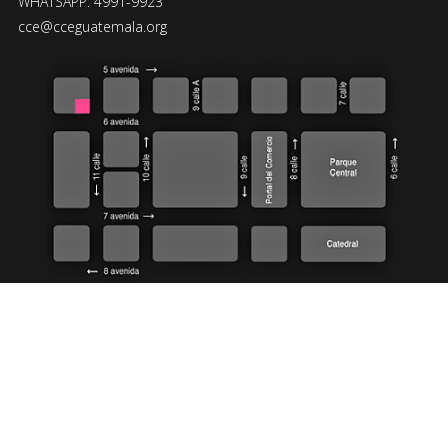
WHATSAPP: 4991-9923
cce@cceguatemala.org