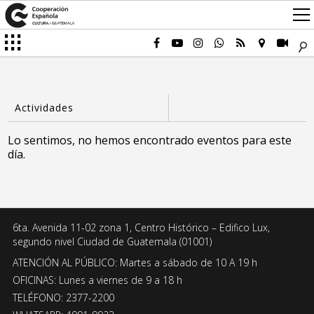
Lo sentimos, no hemos encontrado eventos para este
día.
6ta. Avenida 11-02 zona 1, Centro Histórico – Edifico Lux,
segundo nivel Ciudad de Guatemala (01001)
ATENCIÓN AL PÚBLICO: Martes a sábado de 10 A 19 h
OFICINAS: Lunes a viernes de 9 a 18 h
TELÉFONO: 2377-2200