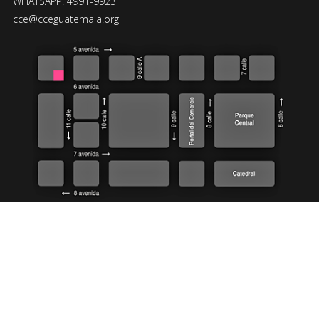
WHATSAPP: 4991-9923
cce@cceguatemala.org