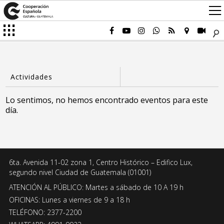
Lo sentimos, no hemos encontrado eventos para este
día.
6ta. Avenida 11-02 zona 1, Centro Histórico – Edifico Lux,
segundo nivel Ciudad de Guatemala (01001)
ATENCIÓN AL PÚBLICO: Martes a sábado de 10 A 19 h
OFICINAS: Lunes a viernes de 9 a 18 h
TELÉFONO: 2377-2200