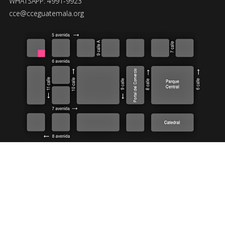
WHATSAPP: 4991-9923
cce@cceguatemala.org