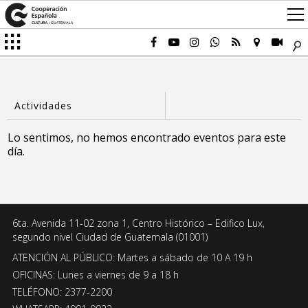
Lo sentimos, no hemos encontrado eventos para este
día.
6ta. Avenida 11-02 zona 1, Centro Histórico – Edifico Lux,
segundo nivel Ciudad de Guatemala (01001)
ATENCIÓN AL PÚBLICO: Martes a sábado de 10 A 19 h
OFICINAS: Lunes a viernes de 9 a 18 h
TELÉFONO: 2377-2200