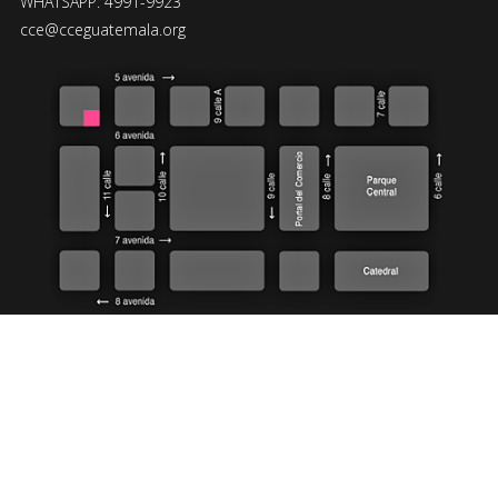
WHATSAPP: 4991-9923
cce@cceguatemala.org