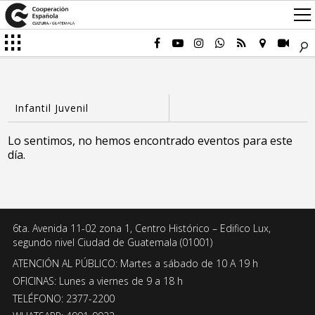
Lo sentimos, no hemos encontrado eventos para este
día.
6ta. Avenida 11-02 zona 1, Centro Histórico – Edifico Lux,
segundo nivel Ciudad de Guatemala (01001)
ATENCIÓN AL PÚBLICO: Martes a sábado de 10 A 19 h
OFICINAS: Lunes a viernes de 9 a 18 h
TELÉFONO: 2377-2200