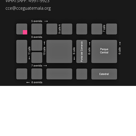
WHATSAPP: 4991-9923
cce@cceguatemala.org