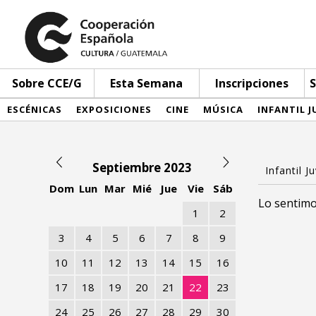
Sobre CCE/G
Esta Semana
Inscripciones
S
ESCÉNICAS
EXPOSICIONES
CINE
MÚSICA
INFANTIL J
Septiembre 2023
Dom
Lun
Mar
Mié
Jue
Vie
Sáb
Lo sentimo
1
2
3
4
5
6
7
8
9
10
11
12
13
14
15
16
17
18
19
20
21
22
23
24
25
26
27
28
29
30