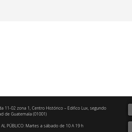
da 11-02 zona 1, Centro Histórico – Edifico Lux, segundo
dad de Guatemala (01001)
AL PÚBLICO: Martes a sábado de 10 A 19 h