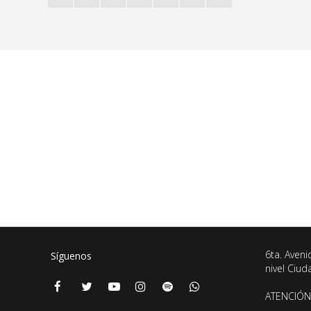
6ta. Aveni
Síguenos
nivel Ciu
ATENCIÓN 