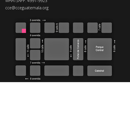
WHATSAPP: 4991-9923
cce@cceguatemala.org