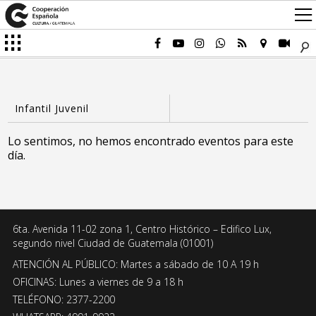
Lo sentimos, no hemos encontrado eventos para este
día.
6ta. Avenida 11-02 zona 1, Centro Histórico – Edifico Lux,
segundo nivel Ciudad de Guatemala (01001)
ATENCIÓN AL PÚBLICO: Martes a sábado de 10 A 19 h
OFICINAS: Lunes a viernes de 9 a 18 h
TELÉFONO: 2377-2200