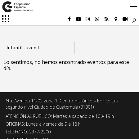
Lo sentimos, no hemos encontrado eventos para este
día.
6ta. Avenida 11-02 zona 1, Centro Histórico – Edifico Lux,
segundo nivel Ciudad de Guatemala (01001)
ATENCIÓN AL PÚBLICO: Martes a sábado de 10 A 19 h
OFICINAS: Lunes a viernes de 9 a 18 h
TELÉFONO: 2377-2200