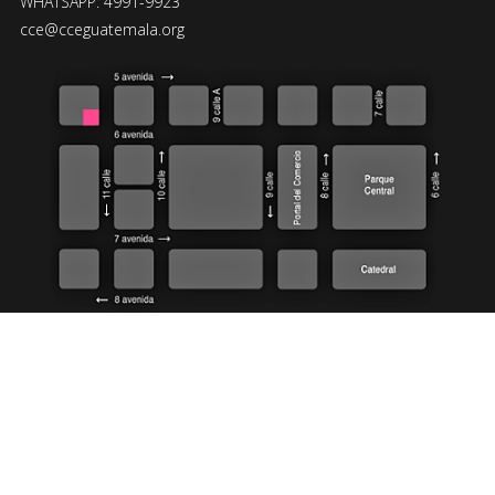
WHATSAPP: 4991-9923
cce@cceguatemala.org