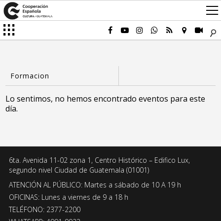
Lo sentimos, no hemos encontrado eventos para este
día.
6ta. Avenida 11-02 zona 1, Centro Histórico – Edifico Lux,
segundo nivel Ciudad de Guatemala (01001)
ATENCIÓN AL PÚBLICO: Martes a sábado de 10 A 19 h
OFICINAS: Lunes a viernes de 9 a 18 h
TELÉFONO: 2377-2200