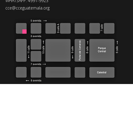
WHATSAPP: 4991-9923
cce@cceguatemala.org