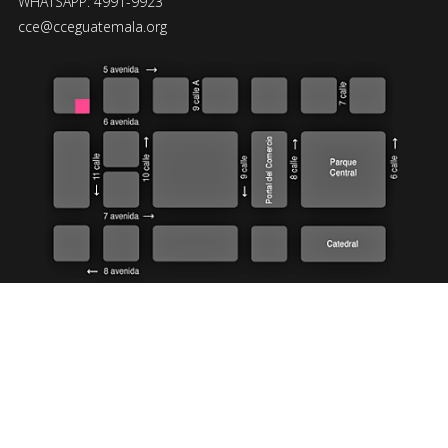
WHATSAPP: 4991-9923
cce@cceguatemala.org