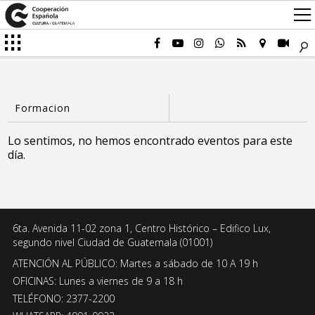
Lo sentimos, no hemos encontrado eventos para este
día.
6ta. Avenida 11-02 zona 1, Centro Histórico – Edifico Lux,
segundo nivel Ciudad de Guatemala (01001)
ATENCIÓN AL PÚBLICO: Martes a sábado de 10 A 19 h
OFICINAS: Lunes a viernes de 9 a 18 h
TELÉFONO: 2377-2200