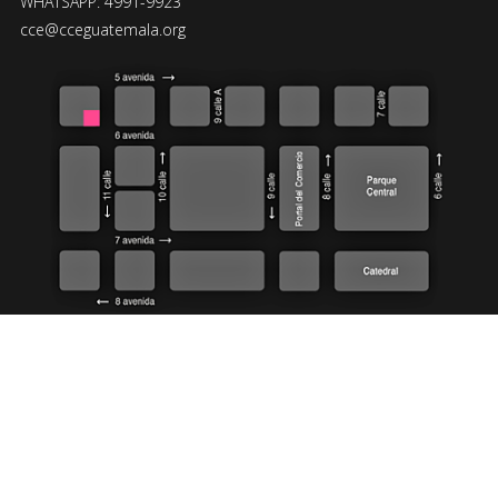
WHATSAPP: 4991-9923
cce@cceguatemala.org