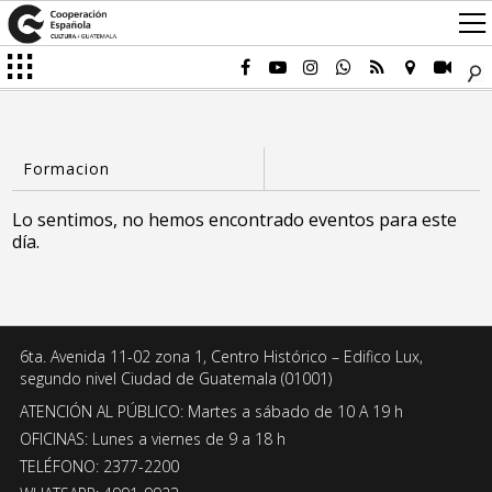
Lo sentimos, no hemos encontrado eventos para este
día.
6ta. Avenida 11-02 zona 1, Centro Histórico – Edifico Lux,
segundo nivel Ciudad de Guatemala (01001)
ATENCIÓN AL PÚBLICO: Martes a sábado de 10 A 19 h
OFICINAS: Lunes a viernes de 9 a 18 h
TELÉFONO: 2377-2200