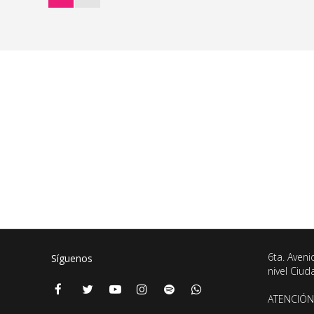
6ta. Aveni
Síguenos
nivel Ciu
ATENCIÓN 