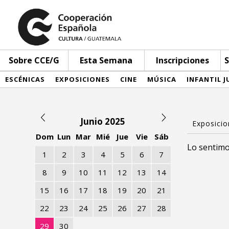
Sobre CCE/G
Esta Semana
Inscripciones
S
ESCÉNICAS
EXPOSICIONES
CINE
MÚSICA
INFANTIL J
Junio 2025
Dom
Lun
Mar
Mié
Jue
Vie
Sáb
Lo sentimo
1
2
3
4
5
6
7
8
9
10
11
12
13
14
15
16
17
18
19
20
21
22
23
24
25
26
27
28
29
30