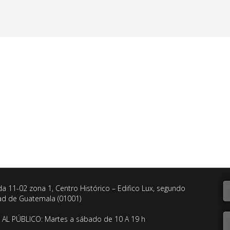
da 11-02 zona 1, Centro Histórico – Edifico Lux, segundo
dad de Guatemala (01001)
AL PÚBLICO: Martes a sábado de 10 A 19 h