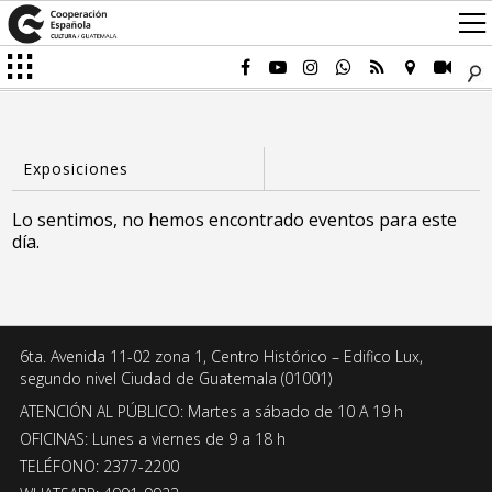
Lo sentimos, no hemos encontrado eventos para este
día.
6ta. Avenida 11-02 zona 1, Centro Histórico – Edifico Lux,
segundo nivel Ciudad de Guatemala (01001)
ATENCIÓN AL PÚBLICO: Martes a sábado de 10 A 19 h
OFICINAS: Lunes a viernes de 9 a 18 h
TELÉFONO: 2377-2200