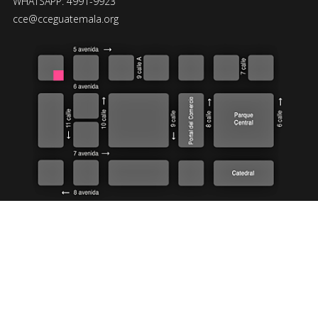
WHATSAPP: 4991-9923
cce@cceguatemala.org