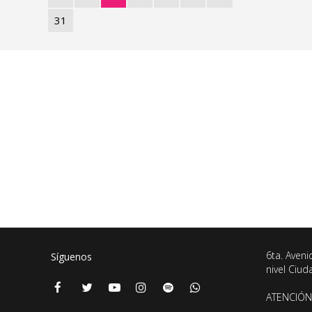
31
6ta. Aveni
Síguenos
nivel Ciu
ATENCIÓN 