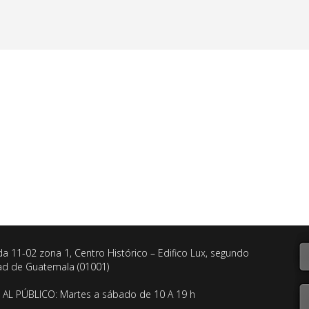
da 11-02 zona 1, Centro Histórico – Edifico Lux, segundo
dad de Guatemala (01001)
AL PÚBLICO: Martes a sábado de 10 A 19 h