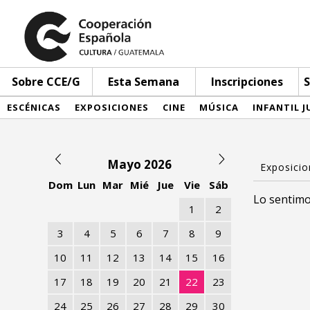
Sobre CCE/G
Esta Semana
Inscripciones
S
ESCÉNICAS
EXPOSICIONES
CINE
MÚSICA
INFANTIL J
Mayo 2026
Dom
Lun
Mar
Mié
Jue
Vie
Sáb
Lo sentimo
1
2
3
4
5
6
7
8
9
10
11
12
13
14
15
16
17
18
19
20
21
22
23
24
25
26
27
28
29
30