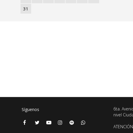
31
6ta. Aveni
Síguenos
nivel Ciu
ATENCIÓN 