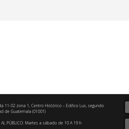
da 11-02 zona 1, Centro Histórico – Edifico Lux, segundo
dad de Guatemala (01001)
AL PÚBLICO: Martes a sábado de 10 A 19 h