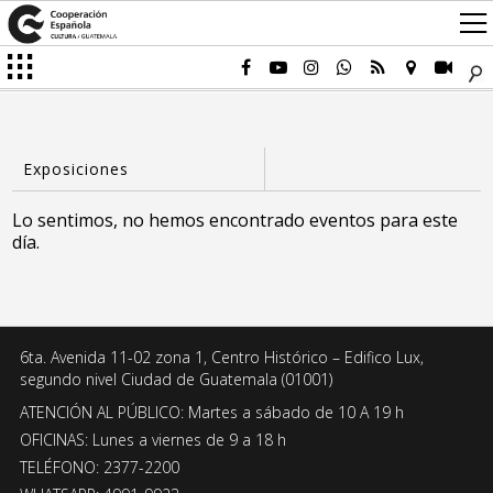
Lo sentimos, no hemos encontrado eventos para este
día.
6ta. Avenida 11-02 zona 1, Centro Histórico – Edifico Lux,
segundo nivel Ciudad de Guatemala (01001)
ATENCIÓN AL PÚBLICO: Martes a sábado de 10 A 19 h
OFICINAS: Lunes a viernes de 9 a 18 h
TELÉFONO: 2377-2200