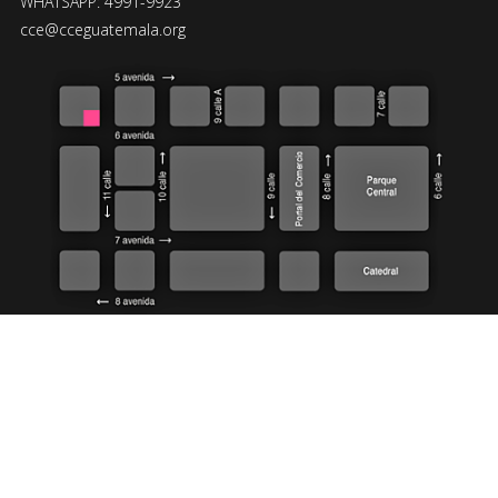
WHATSAPP: 4991-9923
cce@cceguatemala.org