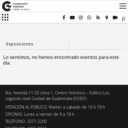
Lo sentimos, no hemos encontrado eventos para este
día.
6ta. Avenida 11-02 zona 1, Centro Histórico – Edifico Lux,
segundo nivel Ciudad de Guatemala (01001)
ATENCIÓN AL PÚBLICO: Martes a sábado de 10 A 19 h
OFICINAS: Lunes a viernes de 9 a 18 h
TELÉFONO: 2377-2200