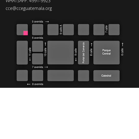
WHATSAPP: 4991-9923
cce@cceguatemala.org