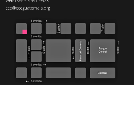
WHATSAPP: 4991-9923
cce@cceguatemala.org