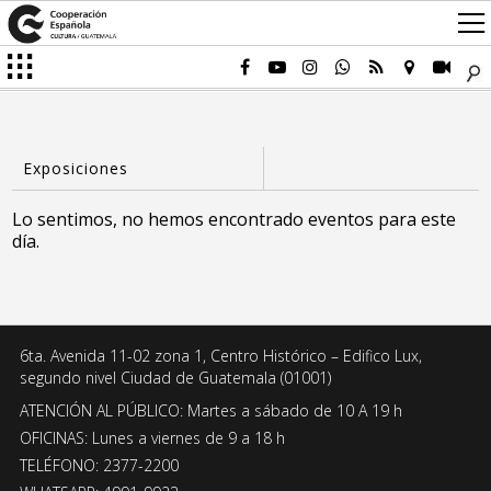
Lo sentimos, no hemos encontrado eventos para este
día.
6ta. Avenida 11-02 zona 1, Centro Histórico – Edifico Lux,
segundo nivel Ciudad de Guatemala (01001)
ATENCIÓN AL PÚBLICO: Martes a sábado de 10 A 19 h
OFICINAS: Lunes a viernes de 9 a 18 h
TELÉFONO: 2377-2200