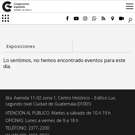
Lo sentimos, no hemos encontrado eventos para este
día.
6ta. Avenida 11-02 zona 1, Centro Histórico – Edifico Lux,
segundo nivel Ciudad de Guatemala (01001)
ATENCIÓN AL PÚBLICO: Martes a sábado de 10 A 19 h
OFICINAS: Lunes a viernes de 9 a 18 h
TELÉFONO: 2377-2200