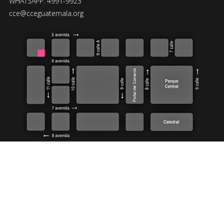
WHATSAPP: 4991-9923
cce@cceguatemala.org