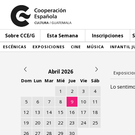
Sobre CCE/G
Esta Semana
Inscripciones
S
ESCÉNICAS
EXPOSICIONES
CINE
MÚSICA
INFANTIL J
Abril 2026
Dom
Lun
Mar
Mié
Jue
Vie
Sáb
Lo sentimo
1
2
3
4
5
6
7
8
9
10
11
12
13
14
15
16
17
18
19
20
21
22
23
24
25
26
27
28
29
30