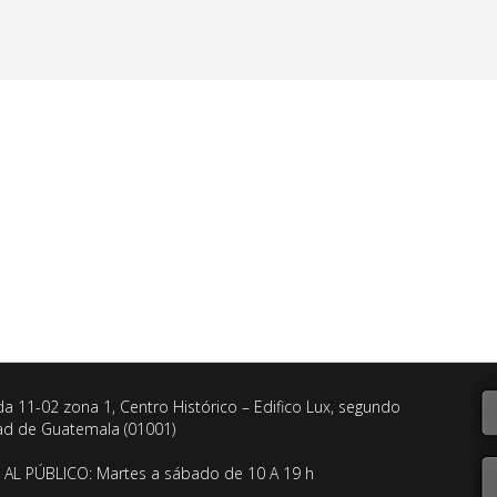
da 11-02 zona 1, Centro Histórico – Edifico Lux, segundo
dad de Guatemala (01001)
AL PÚBLICO: Martes a sábado de 10 A 19 h