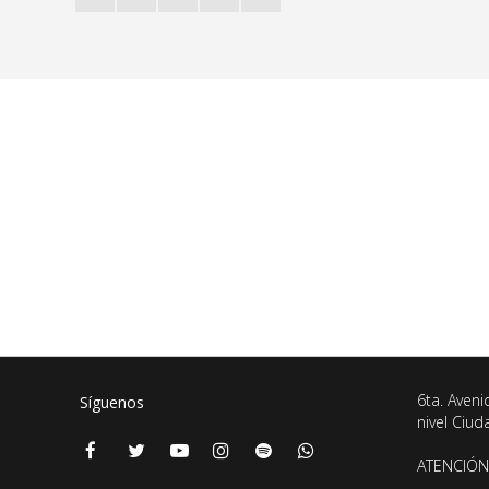
6ta. Aveni
Síguenos
nivel Ciu
ATENCIÓN 