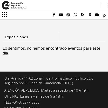
Lo sentimos, no hemos encontrado eventos para este
día.
6ta. Avenida 11-02 zona 1, Centro Histórico – Edifico Lux,
segundo nivel Ciudad de Guatemala (01001)
ATENCIÓN AL PÚBLICO: Martes a sábado de 10 A 19 h
OFICINAS: Lunes a viernes de 9 a 18 h
TELÉFONO: 2377-2200