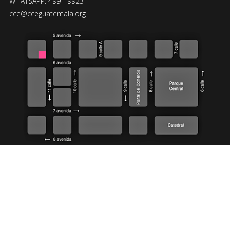
WHATSAPP: 4991-9923
cce@cceguatemala.org