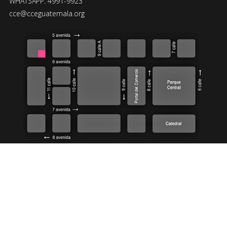
WHATSAPP: 4991-9923
cce@cceguatemala.org