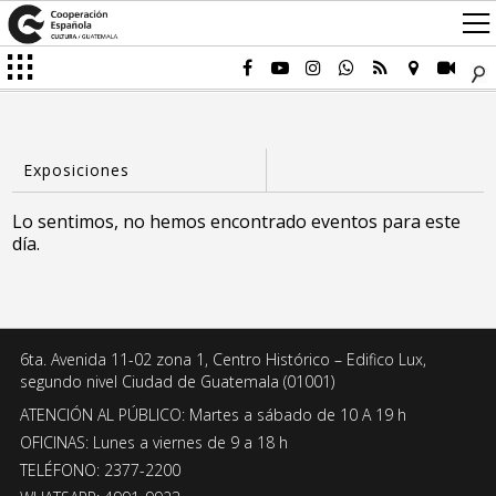
Lo sentimos, no hemos encontrado eventos para este
día.
6ta. Avenida 11-02 zona 1, Centro Histórico – Edifico Lux,
segundo nivel Ciudad de Guatemala (01001)
ATENCIÓN AL PÚBLICO: Martes a sábado de 10 A 19 h
OFICINAS: Lunes a viernes de 9 a 18 h
TELÉFONO: 2377-2200