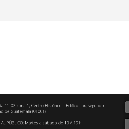
da 11-02 zona 1, Centro Histórico – Edifico Lux, segundo
dad de Guatemala (01001)
AL PÚBLICO: Martes a sábado de 10 A 19 h