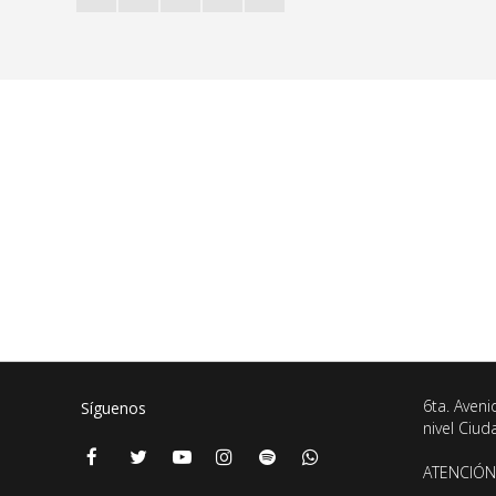
6ta. Aveni
Síguenos
nivel Ciu
ATENCIÓN 