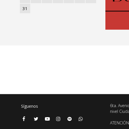
31
6ta. Aveni
Síguenos
nivel Ciu
ATENCIÓN 