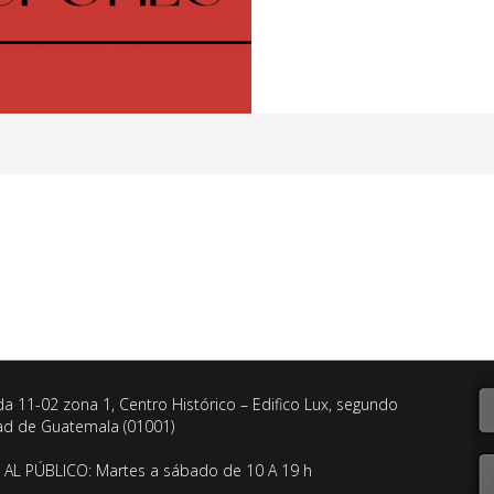
da 11-02 zona 1, Centro Histórico – Edifico Lux, segundo
dad de Guatemala (01001)
AL PÚBLICO: Martes a sábado de 10 A 19 h