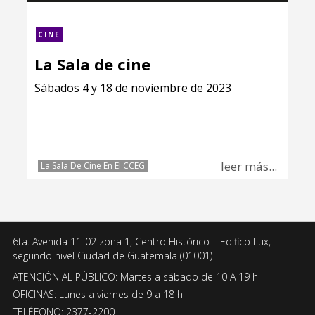
CINE
La Sala de cine
Sábados 4 y 18 de noviembre de 2023
leer más...
La Sala De Cine En El CCEG
6ta. Avenida 11-02 zona 1, Centro Histórico – Edifico Lux,
segundo nivel Ciudad de Guatemala (01001)
ATENCIÓN AL PÚBLICO: Martes a sábado de 10 A 19 h
OFICINAS: Lunes a viernes de 9 a 18 h
TELÉFONO: 2377-2200